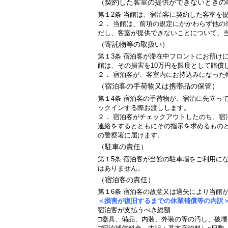
（契約した客室の提供ができないときの
第１2条 当館は、宿泊客に契約した客室を
２． 当館は、前項の規定にかかわらず他
だし、客室が提供できないことについて、
（寄託物等の取扱い）
第１3条 宿泊客が滞在中フロントにお預け
館は、その損害を10万円を限度として賠償
２． 宿泊客が、客室内にお持込みになっ
（宿泊客の手荷物又は携帯品の保管）
第１4条 宿泊客の手荷物が、宿泊に先立っ
ックインする際お渡しします。
２． 宿泊客がチェックアウトしたのち、
連絡をするとともにその指示を求めるもの
の警察署に届けます。
（駐車の責任）
第１5条 宿泊客が当館の駐車場をご利用に
はありません。
（宿泊客の責任）
第１6条 宿泊客の故意又は過失により当館
＜損害が復旧するまでの休業補償等の内訳
宿泊客が支払うべき総額
□器具、備品、内装、外装の等の汚し、破