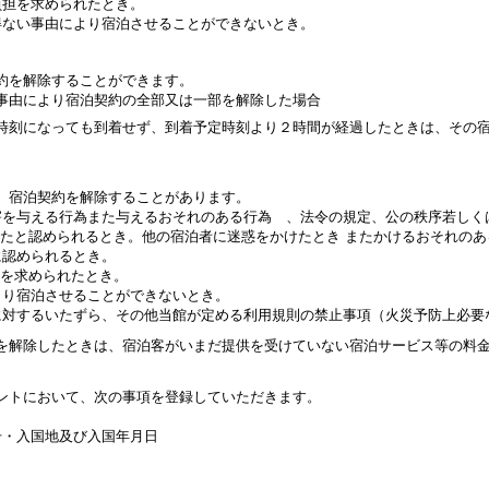
負担を求められたとき。
得ない事由により宿泊させることができないとき。
約を解除することができます。
事由により宿泊契約の全部又は一部を解除した場合
定時刻になっても到着せず、到着予定時刻より２時間が経過したときは、その
、宿泊契約を解除することがあります。
害を与える行為また与えるおそれのある行為 、法令の規定、公の秩序若しく
たと認められるとき。他の宿泊者に迷惑をかけたとき またかけるおそれのあ
に認められるとき。
を求められたとき。
より宿泊させることができないとき。
に対するいたずら、その他当館が定める利用規則の禁止事項（火災予防上必要
約を解除したときは、宿泊客がいまだ提供を受けていない宿泊サービス等の料
ントにおいて、次の事項を登録していただきます。
号・入国地及び入国年月日