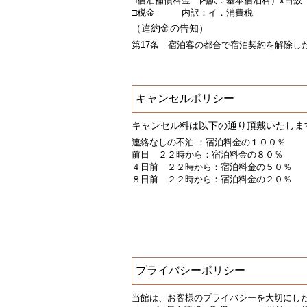
□宿泊補償料金 内訳：基本宿泊料）x日数
□税金 内訳：イ．消費税
（違約金の告知）
第17条 宿泊客の都合で宿泊契約を解除し
キャンセルポリシー
キャンセル料は以下の通り頂戴いたしま
連絡なしの不泊 ：宿泊料金の１００％
前日 ２２時から：宿泊料金の８０％
４日前 ２２時から：宿泊料金の５０％
８日前 ２２時から：宿泊料金の２０％
プライバシーポリシー
当館は、お客様のプライバシーを大切にし