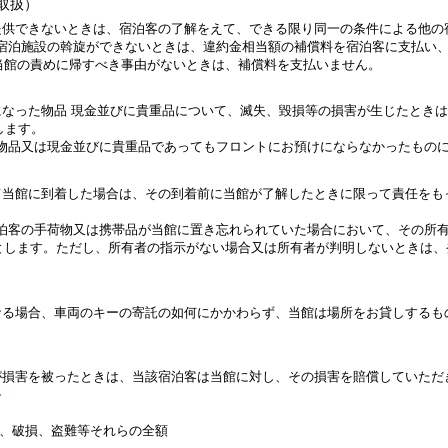
取扱）
提供できないときは、宿泊客の了解をえて、できる限り同一の条件による他の
の宿泊施設の斡旋ができないときは、違約金相当額の補償料を宿泊客に支払い
当館の責めに帰すべき事由がないときは、補償料を支払いません。
になった物品 現金並びに貴重品について、滅失、毀損等の損害が生じたとき
します。
た物品又は現金並びに貴重品であってもフロントにお預けにならなかったもの
て当館に到着した場合は、その到着前に当館が了解したときに限って責任を
宿泊客の手荷物又は携帯品が当館に置き忘れられていた場合において、その所
とします。ただし、所有者の指示がない場合又は所有者が判明しないときは、
なる場合、車両のキーの寄託の如何にかかわらず、当館は場所をお貸しする
が損害を被ったときは、当該宿泊客は当館に対し、その損害を賠償していただ
＞
壊、破損、盗難等それらの全額