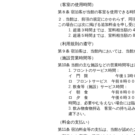
（客室の使用時間）
第８条 宿泊客が当館の客室を使用できる時
２．当館は、前項の規定にかかわらず、同
この場合には次に掲げる追加料金を申し受
超過３時間までは、室料相当額の 4
超過５時間までは、室料相当額の 8
（利用規則の遵守）
第９条 宿泊客は、当館内においては、当館
（施設営業時間等）
第10条 当館の主な施設などの営業時間等
フロントのサービス時間：
イ 門 限 午後１1時
ロ フロントサービス 午前８時００
飲食等（施設）サービス時間：
イ 朝 食 午前８時００分
ロ 夕 食 午後６時３０分
時間は、必要やむをえない場合には臨
飲み物食物持込 客室への持ち込
慮下さい。
（料金の支払い）
第11条 宿泊料金等の支払は、当館が認め