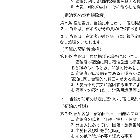
宿泊に関し合理的な範囲を超える
天災、施設の故障、その他やむを
（宿泊客の契約解除権）
第５条 宿泊客は、当館に申し出て、宿泊契
２． 当館は、宿泊客がその責めに帰すべき
３． 当館は、宿泊客が連絡無しに到着予
なし処理をいたします。
（当館の契約解除権）
第６条 当館は、次に掲げる場合においては
宿泊客が宿泊に関し宿泊施設に損
ると認められるとき、又は同行為をし
宿泊客が伝染病者であると明らか
宿泊に関し合理的な範囲を超える負担
天災等不可抗力に起因する事由に
寝室での寝たばこ、消防用設備等
２． 当館が前項の規定に基づいて宿泊規
（宿泊の登録）
第７条 宿泊客は、宿泊日当日、当館のフロ
宿泊客の氏名・年齢・性別・住所
外国人にあっては、国籍・旅券番
出発日及び出発予定時刻
その他当館が必要と認める事項