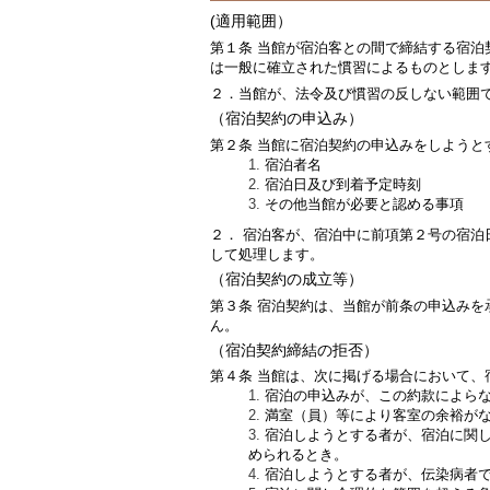
(適用範囲）
第１条 当館が宿泊客との間で締結する宿
は一般に確立された慣習によるものとしま
２．当館が、法令及び慣習の反しない範囲
（宿泊契約の申込み）
第２条 当館に宿泊契約の申込みをしようと
宿泊者名
宿泊日及び到着予定時刻
その他当館が必要と認める事項
２． 宿泊客が、宿泊中に前項第２号の宿
して処理します。
（宿泊契約の成立等）
第３条 宿泊契約は、当館が前条の申込み
ん。
（宿泊契約締結の拒否）
第４条 当館は、次に掲げる場合において、
宿泊の申込みが、この約款によら
満室（員）等により客室の余裕が
宿泊しようとする者が、宿泊に関
められるとき。
宿泊しようとする者が、伝染病者