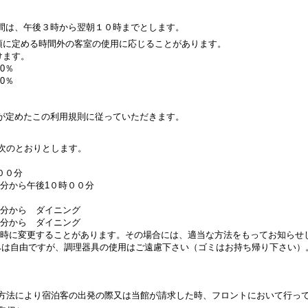
間は、午後３時から翌朝１０時までとします。
項に定める時間外の客室の使用に応じることがあります。
けます。
0％
0％
が定めたこの利用規則に従っていただきます。
は次のとおりとします。
００分
分から午後1０時００分
から ダイニング
から ダイニング
時に変更することがあります。その場合には、適当な方法をもってお知らせ
みは自由ですが、調理器具の使用はご遠慮下さい（ゴミはお持ち帰り下さい）
た方法により宿泊客の出発の際又は当館が請求した時、フロントにおいて行っ